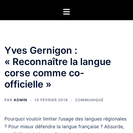
Aller
Ouvrir/fermer
au
le
contenu
menu
Yves Gernigon :
« Reconnaître la langue
corse comme co-
officielle »
PAR
ADMIN
10 FÉVRIER 2018
COMMUNIQUÉ
Pourquoi vouloir limiter l’usage des langues régionales
? Pour mieux défendre la langue française ? Absurde,