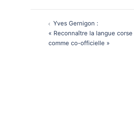
Navigation
Yves Gernigon :
d’article
« Reconnaître la langue corse
comme co-officielle »