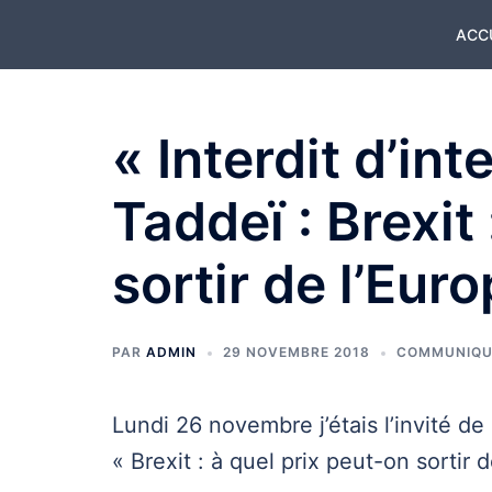
Aller
ACC
au
contenu
« Interdit d’int
Taddeï : Brexit
sortir de l’Euro
PAR
ADMIN
29 NOVEMBRE 2018
COMMUNIQU
Lundi 26 novembre j’étais l’invité d
« Brexit : à quel prix peut-on sortir 