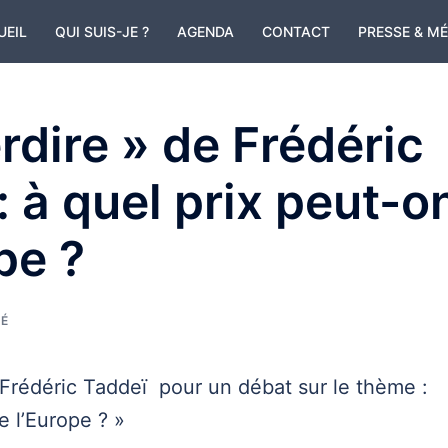
UEIL
QUI SUIS-JE ?
AGENDA
CONTACT
PRESSE & M
erdire » de Frédéric
 : à quel prix peut-o
pe ?
É
e Frédéric Taddeï pour un débat sur le thème :
de l’Europe ? »