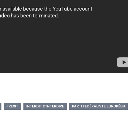
nger
l
artager
FREXIT
INTERDIT D'INTERDIRE
PARTI FÉDÉRALISTE EUROPÉEN