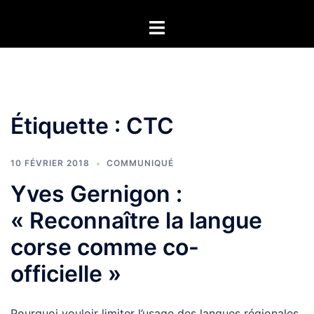
Aller
Ouvrir/fermer
au
le
contenu
menu
Étiquette :
CTC
10 FÉVRIER 2018
COMMUNIQUÉ
Yves Gernigon :
« Reconnaître la langue
corse comme co-
officielle »
Pourquoi vouloir limiter l’usage des langues régionales