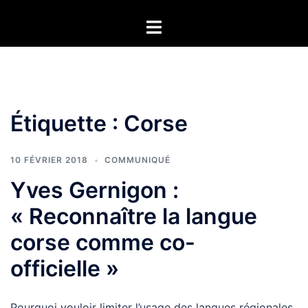
Aller
Ouvrir/fermer
au
le
contenu
menu
Étiquette :
Corse
10 FÉVRIER 2018
COMMUNIQUÉ
Yves Gernigon :
« Reconnaître la langue
corse comme co-
officielle »
Pourquoi vouloir limiter l’usage des langues régionales