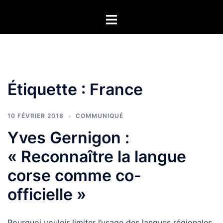
Aller
Ouvrir/fermer
au
le
contenu
menu
Étiquette :
France
10 FÉVRIER 2018
COMMUNIQUÉ
Yves Gernigon :
« Reconnaître la langue
corse comme co-
officielle »
Pourquoi vouloir limiter l’usage des langues régionales