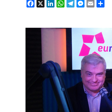
Facebook
X
LinkedIn
WhatsApp
Telegram
Messe
Emai
P