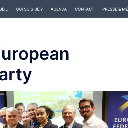
UEIL
QUI SUIS-JE ?
AGENDA
CONTACT
PRESSE & M
European
arty