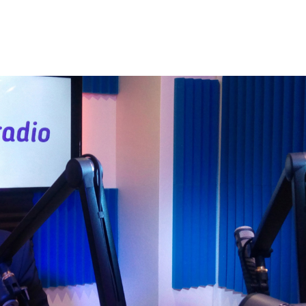
nger
l
artager