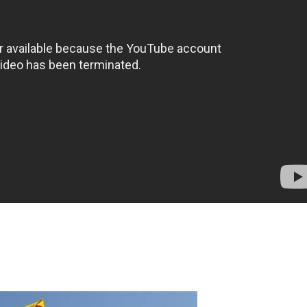
nger
l
artager