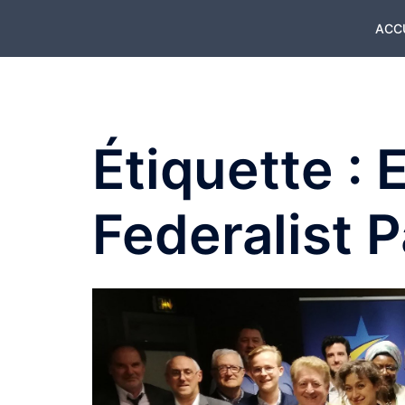
Aller
ACC
au
contenu
Étiquette :
Federalist P