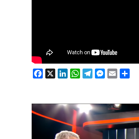
Facebook
X
LinkedIn
WhatsApp
Telegram
Messe
Emai
P