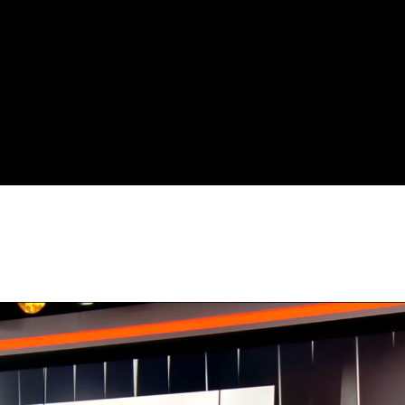
nger
l
artager