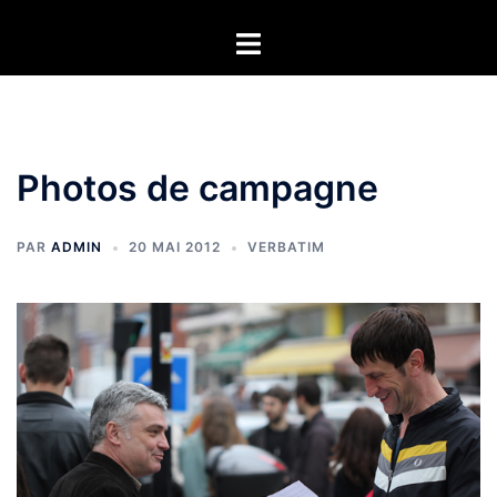
Aller
Ouvrir/fermer
au
le
contenu
menu
Photos de campagne
PAR
ADMIN
20 MAI 2012
VERBATIM