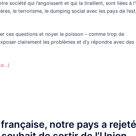
re société qui l’angoissent et qui la tiraillent, sont liées à l
ières, le terrorisme, le dumping social avec les pays de l’est
douter ces questions et noyer le poisson – comme trop de
t d’exposer clairement les problèmes et d’y répondre avec des
ite…)
nger
l
artager
 française, notre pays a rejet
 souhait de sortir de l’Union