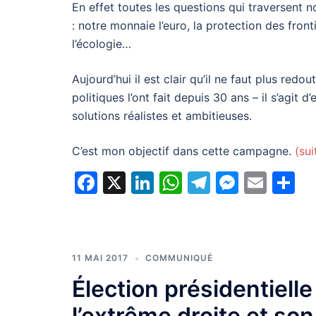
En effet toutes les questions qui traversent not
: notre monnaie l’euro, la protection des front
l’écologie…
Aujourd’hui il est clair qu’il ne faut plus re
politiques l’ont fait depuis 30 ans – il s’agi
solutions réalistes et ambitieuses.
C’est mon objectif dans cette campagne.
(su
Facebook
X
LinkedIn
WhatsApp
Telegram
Messe
Emai
P
11 MAI 2017
COMMUNIQUÉ
Élection présidentielle
l’extrême droite et son