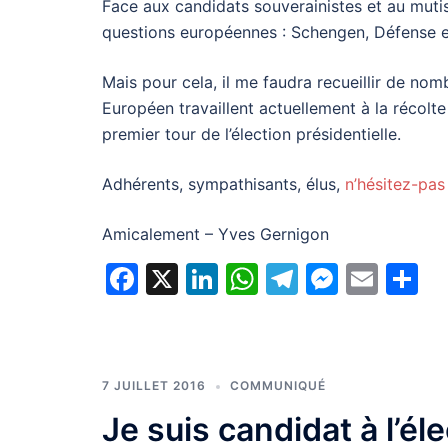
Face aux candidats souverainistes et au mutis
questions européennes : Schengen, Défense e
Mais pour cela, il me faudra recueillir de nom
Européen travaillent actuellement à la récol
premier tour de l’élection présidentielle.
Adhérents, sympathisants, élus,
n’hésitez-pas
Amicalement – Yves Gernigon
Facebook
X
LinkedIn
WhatsApp
Telegram
Messe
Emai
P
7 JUILLET 2016
COMMUNIQUÉ
Je suis candidat à l’él