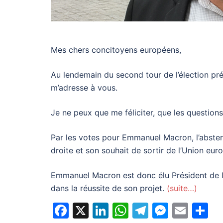
Mes chers concitoyens européens,
Au lendemain du second tour de l’élection pré
m’adresse à vous.
Je ne peux que me féliciter, que les questio
Par les votes pour Emmanuel Macron, l’abstent
droite et son souhait de sortir de l’Union eu
Emmanuel Macron est donc élu Président de la 
dans la réussite de son projet.
(suite…)
Facebook
X
LinkedIn
WhatsApp
Telegram
Messe
Emai
P