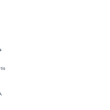
s
tis
s,