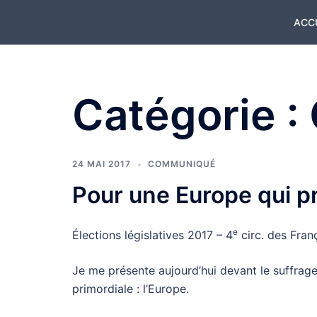
Aller
ACC
au
contenu
Catégorie :
24 MAI 2017
COMMUNIQUÉ
Pour une Europe qui p
e
Élections législatives 2017 – 4
circ. des Fran
Je me présente aujourd’hui devant le suffrage
primordiale : l’Europe.