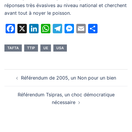
réponses très évasives au niveau national et cherchent
avant tout à noyer le poisson.
Facebook
X
LinkedIn
WhatsApp
Telegram
Messenger
Email
Partage
TAFTA
TTIP
UE
USA
Navigation
Référendum de 2005, un Non pour un bien
d’article
Référendum Tsipras, un choc démocratique
nécessaire