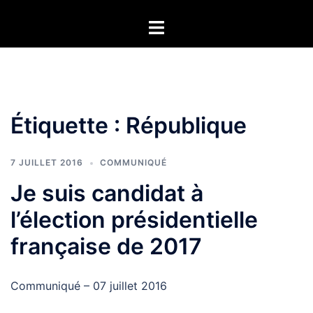
Aller
Ouvrir/fermer
au
le
contenu
menu
Étiquette :
République
7 JUILLET 2016
COMMUNIQUÉ
Je suis candidat à
l’élection présidentielle
française de 2017
Communiqué – 07 juillet 2016