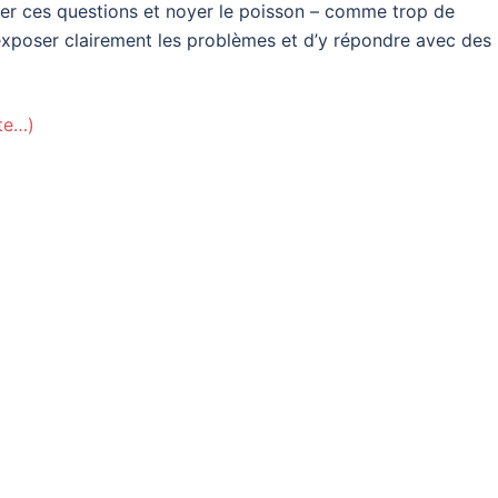
douter ces questions et noyer le poisson – comme trop de
t d’exposer clairement les problèmes et d’y répondre avec des
ite…)
nger
l
artager