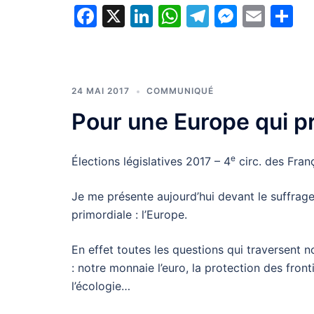
Facebook
X
LinkedIn
WhatsApp
Telegram
Messe
Emai
P
24 MAI 2017
COMMUNIQUÉ
Pour une Europe qui p
e
Élections législatives 2017 – 4
circ. des Fran
Je me présente aujourd’hui devant le suffrage
primordiale : l’Europe.
En effet toutes les questions qui traversent not
: notre monnaie l’euro, la protection des front
l’écologie…