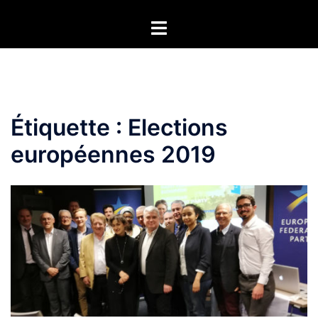
Aller
Ouvrir/fermer
au
le
contenu
menu
Étiquette :
Elections
européennes 2019