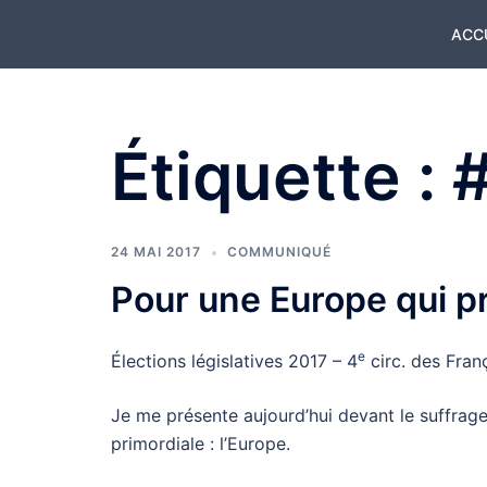
Aller
ACC
au
contenu
Étiquette :
24 MAI 2017
COMMUNIQUÉ
Pour une Europe qui p
e
Élections législatives 2017 – 4
circ. des Fran
Je me présente aujourd’hui devant le suffrage
primordiale : l’Europe.