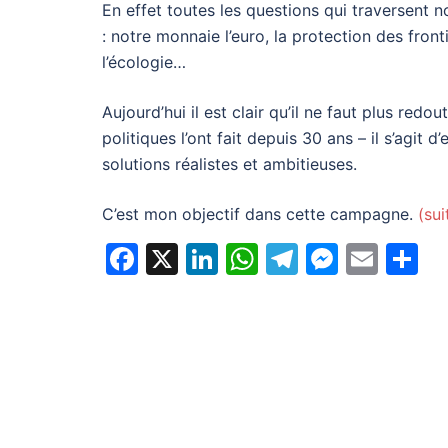
En effet toutes les questions qui traversent not
: notre monnaie l’euro, la protection des front
l’écologie…
Aujourd’hui il est clair qu’il ne faut plus re
politiques l’ont fait depuis 30 ans – il s’agi
solutions réalistes et ambitieuses.
C’est mon objectif dans cette campagne.
(su
Facebook
X
LinkedIn
WhatsApp
Telegram
Messe
Emai
P