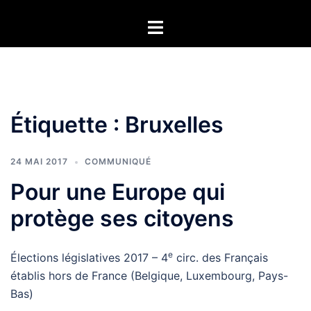
Aller
Ouvrir/fermer
au
le
contenu
menu
Étiquette :
Bruxelles
24 MAI 2017
COMMUNIQUÉ
Pour une Europe qui
protège ses citoyens
e
Élections législatives 2017 – 4
circ. des Français
établis hors de France (Belgique, Luxembourg, Pays-
Bas)