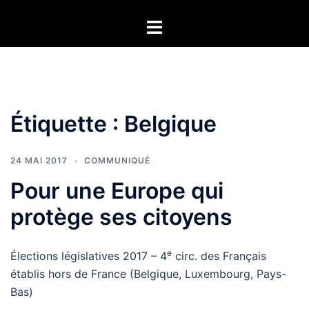
Aller
Ouvrir/fermer
au
le
contenu
menu
Étiquette :
Belgique
24 MAI 2017
COMMUNIQUÉ
Pour une Europe qui
protège ses citoyens
e
Élections législatives 2017 – 4
circ. des Français
établis hors de France (Belgique, Luxembourg, Pays-
Bas)